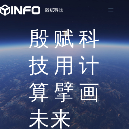
Skip
to
殷赋科技
content
殷赋科
技用计
算擘画
未来